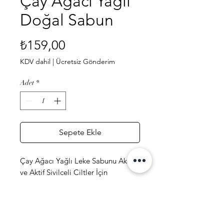
Çay Ağacı Yağlı
Doğal Sabun
Fiyat
₺159,00
KDV dahil
|
Ücretsiz Gönderim
Adet
*
Sepete Ekle
Çay Ağacı Yağlı Leke Sabunu Akne
ve Aktif Sivilceli Ciltler İçin
Doğal Peeling Etki 100 gr
İçeriği : Zeytinyağı, Hindistan Cevizi
Yağı, Palm Yağı, Mısır Yağı, Hint