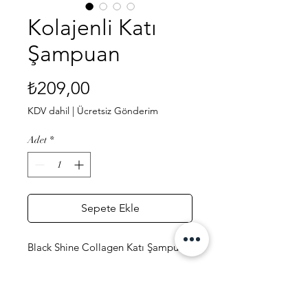
Kolajenli Katı
Şampuan
Fiyat
₺209,00
KDV dahil
|
Ücretsiz Gönderim
Adet
*
Sepete Ekle
Black Shine Collagen Katı Şampuan
İçeriğindeki yoğun fermane kollajen
ile saçı derinlemesine besler ve