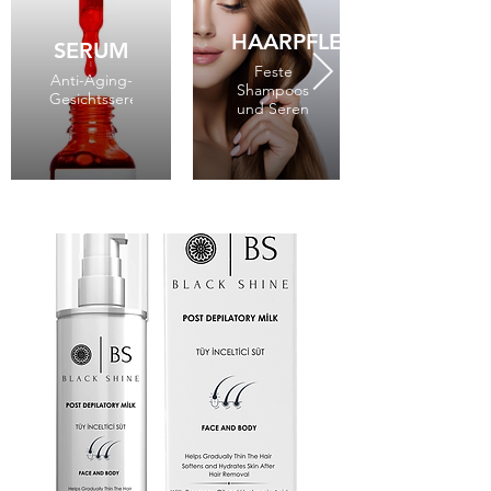
HAARPFLEGEPRODUKTE
SERUM
Feste
Anti-Aging-
Shampoos
Gesichtsseren
und Seren