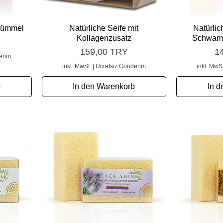
Schnellansicht
S
zkümmel
Natürliche Seife mit
Natürlic
Kollagenzusatz
Schwamm
Preis
Pr
159,00 TRY
1
erim
inkl. MwSt.
|
Ücretsiz Gönderim
inkl. MwSt
b
In den Warenkorb
In d