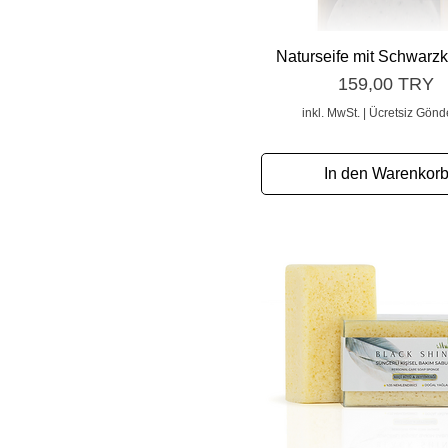
Schnellansicht
Naturseife mit Schwar
Preis
159,00 TRY
inkl. MwSt.
|
Ücretsiz Gönd
In den Warenkor