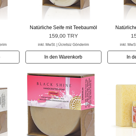
Schnellansicht
S
Natürliche Seife mit Teebaumöl
Natürlich
Preis
Pr
159,00 TRY
1
erim
inkl. MwSt.
|
Ücretsiz Gönderim
inkl. MwSt
b
In den Warenkorb
In d