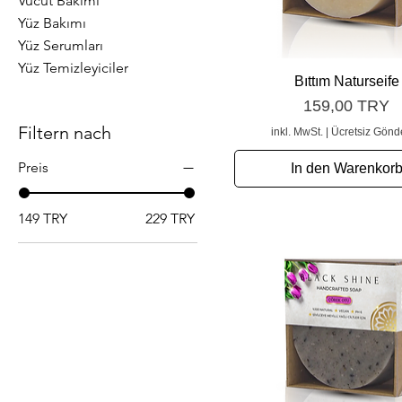
Vücut Bakımı
Yüz Bakımı
Yüz Serumları
Yüz Temizleyiciler
Schnellansicht
Bıttım Naturseife
Preis
159,00 TRY
Filtern nach
inkl. MwSt.
|
Ücretsiz Gönd
Preis
In den Warenkor
149 TRY
229 TRY