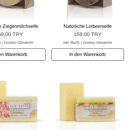
chnellansicht
Schnellansicht
e Ziegenmilchseife
Natürliche Lorbeerseife
eis
Preis
59,00 TRY
159,00 TRY
.
|
Ücretsiz Gönderim
inkl. MwSt.
|
Ücretsiz Gönderim
en Warenkorb
In den Warenkorb