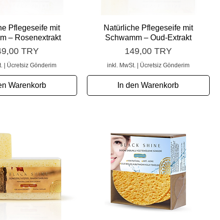
chnellansicht
Schnellansicht
he Pflegeseife mit
Natürliche Pflegeseife mit
 – Rosenextrakt
Schwamm – Oud-Extrakt
eis
Preis
49,00 TRY
149,00 TRY
.
|
Ücretsiz Gönderim
inkl. MwSt.
|
Ücretsiz Gönderim
en Warenkorb
In den Warenkorb