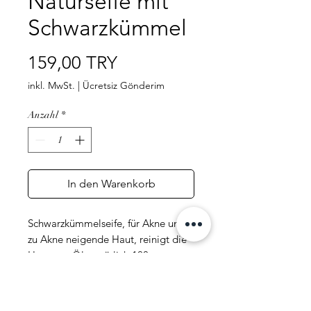
Naturseife mit
Schwarzkümmel
Preis
159,00 TRY
inkl. MwSt.
|
Ücretsiz Gönderim
Anzahl
*
In den Warenkorb
Schwarzkümmelseife, für Akne und
zu Akne neigende Haut, reinigt die
Haut von Öl, natürlich 100 g
Inhalt: Olivenöl, Kokosöl, Palmöl,
Maisöl, Rizinusöl, Sheabutter,