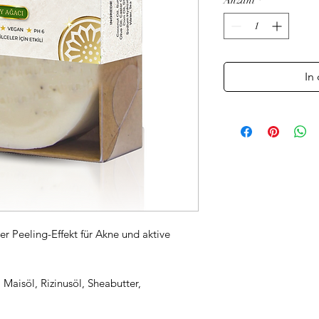
Anzahl
*
In
r Peeling-Effekt für Akne und aktive
 Maisöl, Rizinusöl, Sheabutter,