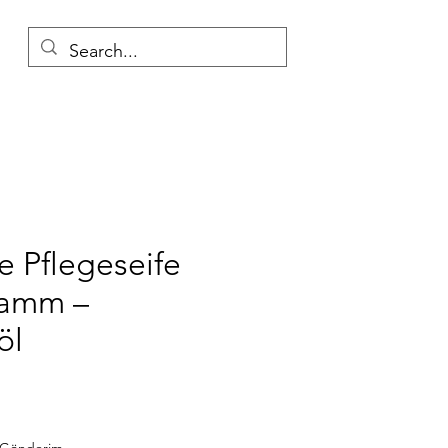
e Pflegeseife
wamm –
öl
Preis